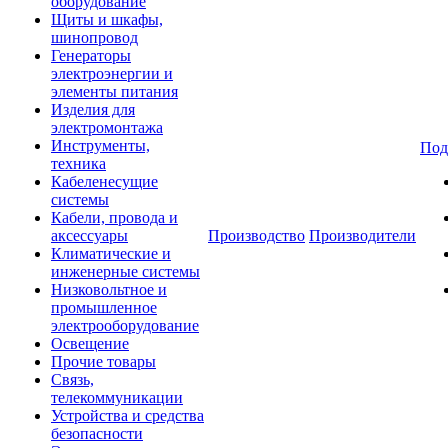
оборудование
Щиты и шкафы,
шинопровод
Генераторы
электроэнергии и
элементы питания
Изделия для
электромонтажа
Инструменты,
Под
техника
Кабеленесущие
системы
Кабели, провода и
аксессуары
Производство
Производители
Климатические и
инженерные системы
Низковольтное и
промышленное
электрооборудование
Освещение
Прочие товары
Связь,
телекоммуникации
Устройства и средства
безопасности