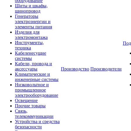
оборудование
Щиты и шкафы,
шинопровод
Генераторы
электроэнергии и
элементы питания
Изделия для
электромонтажа
Инструменты,
Под
техника
Кабеленесущие
системы
Кабели, провода и
аксессуары
Производство
Производители
Климатические и
инженерные системы
Низковольтное и
промышленное
электрооборудование
Освещение
Прочие товары
Связь,
телекоммуникации
Устройства и средства
безопасности