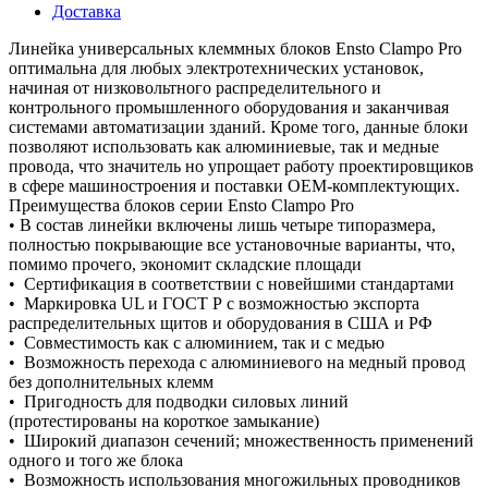
Доставка
Линейка универсальных клеммных блоков Ensto Clampo Pro
оптимальна для любых электротехнических установок,
начиная от низковольтного распределительного и
контрольного промышленного оборудования и заканчивая
системами автоматизации зданий. Кроме того, данные блоки
позволяют использовать как алюминиевые, так и медные
провода, что значитель но упрощает работу проектировщиков
в сфере машиностроения и поставки OEM-комплектующих.
Преимущества блоков серии Ensto Clampo Pro
• В состав линейки включены лишь четыре типоразмера,
полностью покрывающие все установочные варианты, что,
помимо прочего, экономит складские площади
• Сертификация в соответствии с новейшими стандартами
• Маркировка UL и ГОСТ Р с возможностью экспорта
распределительных щитов и оборудования в США и РФ
• Совместимость как с алюминием, так и с медью
• Возможность перехода с алюминиевого на медный провод
без дополнительных клемм
• Пригодность для подводки силовых линий
(протестированы на короткое замыкание)
• Широкий диапазон сечений; множественность применений
одного и того же блока
• Возможность использования многожильных проводников