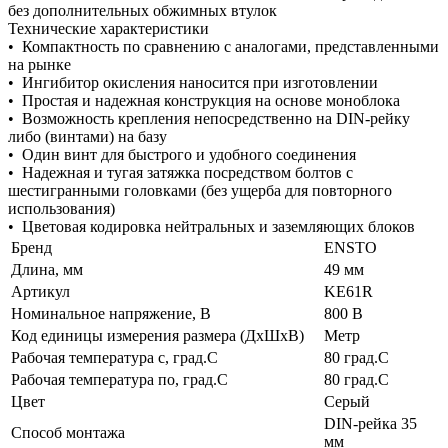
без дополнительных обжимных втулок
Технические характеристики
• Компактность по сравнению с аналогами, представленными
на рынке
• Ингибитор окисления наносится при изготовлении
• Простая и надежная конструкция на основе моноблока
• Возможность крепления непосредственно на DIN-рейку
либо (винтами) на базу
• Один винт для быстрого и удобного соединения
• Надежная и тугая затяжка посредством болтов с
шестигранными головками (без ущерба для повторного
использования)
• Цветовая кодировка нейтральных и заземляющих блоков
Бренд
ENSTO
Длина, мм
49 мм
Артикул
KE61R
Номинальное напряжение, В
800 В
Код единицы измерения размера (ДхШхВ)
Метр
Рабочая температура с, град.C
80 град.C
Рабочая температура по, град.C
80 град.C
Цвет
Серый
DIN-рейка 35
Способ монтажа
мм