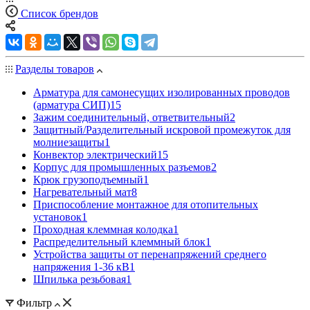
Список брендов
Разделы товаров
Арматура для самонесущих изолированных проводов
(арматура СИП)
15
Зажим соединительный, ответвительный
2
Защитный/Разделительный искровой промежуток для
молниезащиты
1
Конвектор электрический
15
Корпус для промышленных разъемов
2
Крюк грузоподъемный
1
Нагревательный мат
8
Приспособление монтажное для отопительных
установок
1
Проходная клеммная колодка
1
Распределительный клеммный блок
1
Устройства защиты от перенапряжений среднего
напряжения 1-36 кВ
1
Шпилька резьбовая
1
Фильтр