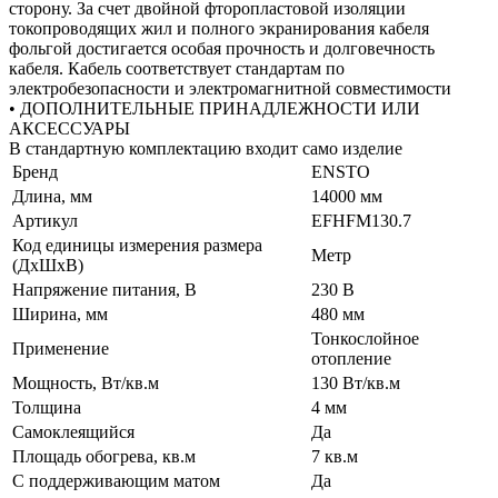
сторону. За счет двойной фторопластовой изоляции
токопроводящих жил и полного экранирования кабеля
фольгой достигается особая прочность и долговечность
кабеля. Кабель соответствует стандартам по
электробезопасности и электромагнитной совместимости
• ДОПОЛНИТЕЛЬНЫЕ ПРИНАДЛЕЖНОСТИ ИЛИ
АКСЕССУАРЫ
В стандартную комплектацию входит само изделие
Бренд
ENSTO
Длина, мм
14000 мм
Артикул
EFHFM130.7
Код единицы измерения размера
Метр
(ДхШхВ)
Напряжение питания, В
230 В
Ширина, мм
480 мм
Тонкослойное
Применение
отопление
Мощность, Вт/кв.м
130 Вт/кв.м
Толщина
4 мм
Самоклеящийся
Да
Площадь обогрева, кв.м
7 кв.м
С поддерживающим матом
Да