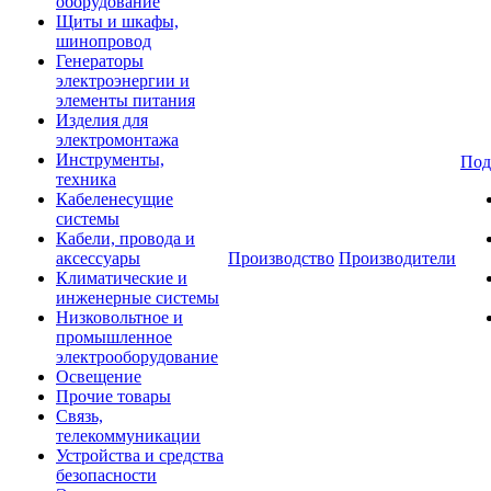
оборудование
Щиты и шкафы,
шинопровод
Генераторы
электроэнергии и
элементы питания
Изделия для
электромонтажа
Инструменты,
Под
техника
Кабеленесущие
системы
Кабели, провода и
аксессуары
Производство
Производители
Климатические и
инженерные системы
Низковольтное и
промышленное
электрооборудование
Освещение
Прочие товары
Связь,
телекоммуникации
Устройства и средства
безопасности