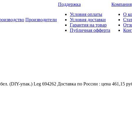
Поддержка
Компания
Условия оплаты
О к
роизводство
Производители
Условия доставки
Ста
Гарантия на товар
Отз
Публичная офферта
Кон
ел. (DIY-упак.) Leg 694262 Доставка по России : цена 461,15 ру