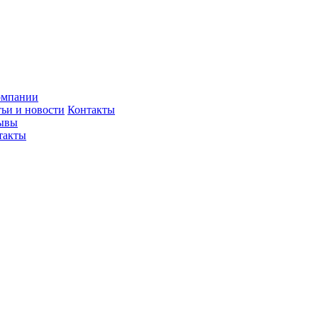
омпании
тьи и новости
Контакты
ывы
такты