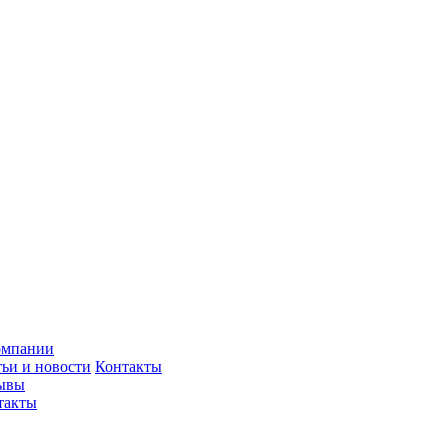
омпании
тьи и новости
Контакты
ывы
такты