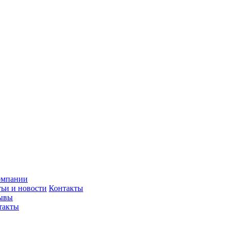
омпании
тьи и новости
Контакты
ывы
такты