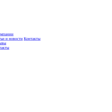
омпании
тьи и новости
Контакты
ывы
такты