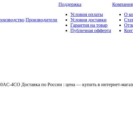
Поддержка
Компания
Условия оплаты
О к
роизводство
Производители
Условия доставки
Ста
Гарантия на товар
Отз
Публичная офферта
Кон
0AC-4CO Доставка по России : цена — купить в интернет-магази