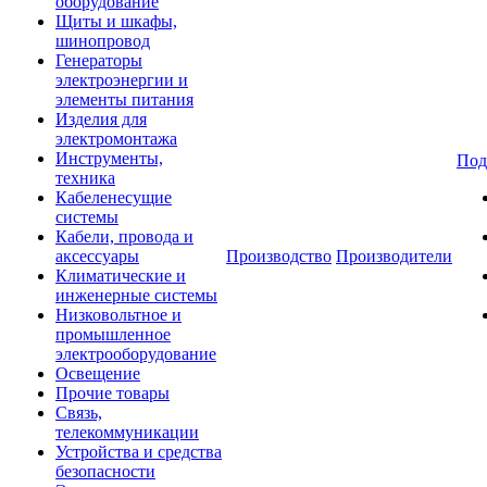
оборудование
Щиты и шкафы,
шинопровод
Генераторы
электроэнергии и
элементы питания
Изделия для
электромонтажа
Инструменты,
Под
техника
Кабеленесущие
системы
Кабели, провода и
аксессуары
Производство
Производители
Климатические и
инженерные системы
Низковольтное и
промышленное
электрооборудование
Освещение
Прочие товары
Связь,
телекоммуникации
Устройства и средства
безопасности