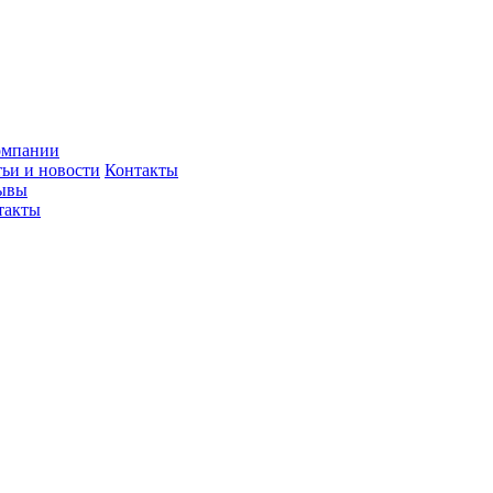
омпании
тьи и новости
Контакты
ывы
такты