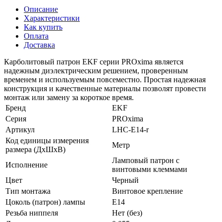
Описание
Характеристики
Как купить
Оплата
Доставка
Карболитовый патрон EKF серии PROxima является
надежным диэлектрическим решением, проверенным
временем и используемым повсеместно. Простая надежная
конструкция и качественные материалы позволят провести
монтаж или замену за короткое время.
Бренд
EKF
Серия
PROxima
Артикул
LHC-E14-r
Код единицы измерения
Метр
размера (ДхШхВ)
Ламповый патрон с
Исполнение
винтовыми клеммами
Цвет
Черный
Тип монтажа
Винтовое крепление
Цоколь (патрон) лампы
E14
Резьба ниппеля
Нет (без)