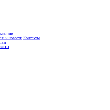
омпании
тьи и новости
Контакты
ывы
такты