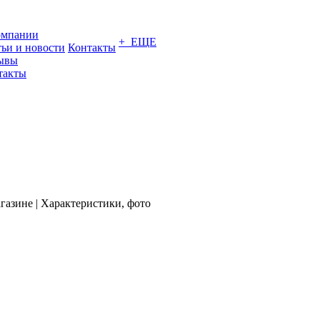
омпании
+ ЕЩЕ
тьи и новости
Контакты
ывы
такты
газине | Характеристики, фото