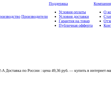
Поддержка
Компания
Условия оплаты
О к
роизводство
Производители
Условия доставки
Ста
Гарантия на товар
Отз
Публичная офферта
Кон
-A Доставка по России : цена 49,36 руб. — купить в интернет-ма