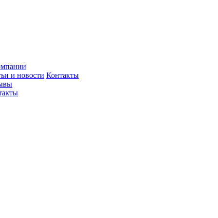
омпании
тьи и новости
Контакты
ывы
такты