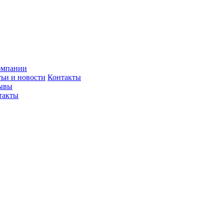
омпании
тьи и новости
Контакты
ывы
такты