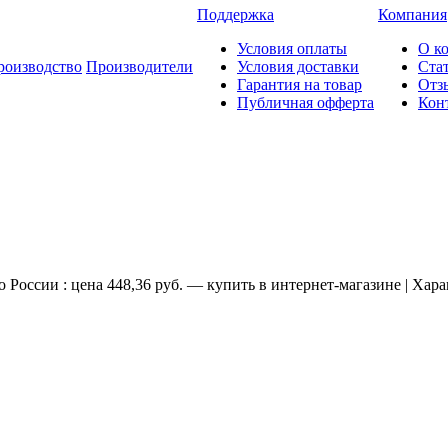
Поддержка
Компания
Условия оплаты
О к
роизводство
Производители
Условия доставки
Ста
Гарантия на товар
Отз
Публичная офферта
Кон
 России : цена 448,36 руб. — купить в интернет-магазине | Хар