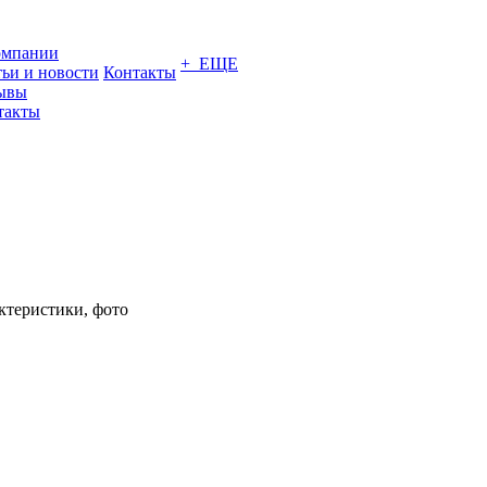
омпании
+ ЕЩЕ
тьи и новости
Контакты
ывы
такты
актеристики, фото