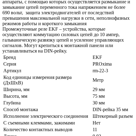
аппараты, с помощью которых осуществляется размыкание и
замыкание цепей переменного тока напряжением не более
690 вольт, защита электродвигателей от последствий
превышения максимальной нагрузки в сети, неполнофазных
режимов работы и короткого замыкания
Промежуточные реле EKF – устройства, которые
осуществляют коммутацию силовых цепей до 10 ампер,
гальваническую развязку цепей и усиление управляющих
сигналов. Могут крепиться к монтажной панели или
устанавливаться на DIN-рейку.
Бренд
EKF
Серия
PROxima
Артикул
rm-22-3
Код единицы измерения размера
Метр
(ДхШхВ)
Ширина, мм
29 мм
Высота, мм
75 мм
Глубина
30 мм
Способ монтажа
DIN-рейка 35 мм
Исполнение электрического соединения
Штекерный разъем
С съемными клеммами, зажимами
Нет
Количество контактных выводов
11