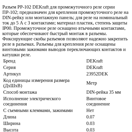
Разъем РР-102 DEKraft для промежуточного реле серии
ПР-102; предназначен для крепления промежуточного реле на
DIN-рейку или монтажную панель; для реле на номинальный
ток до 5 А с 3 контактами; материал пластик, степень защиты
IP00. Промежуточное реле оснащено втычными контактами,
которые обеспечивают быстрый монтаж в разъемы.
Фиксирующие скобы разъемов позволяют надежно закрепить
реле в разъемах. Разъемы для крепления реле оснащены
винтовыми зажимами выводов переключающих контактов и
катушки реле.
Бренд
DEKraft
Серия
DEKraft
Артикул
23952DEK
Код единицы измерения размера
Метр
(ДхШхВ)
Способ монтажа
DIN-рейка 35 мм
Исполнение электрического
Винтовое
соединения
соединение
С съемными клеммами, зажимами
Нет
Длина
0.07
Ширина
0.03
Высота
0.03