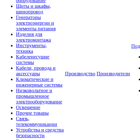
оборудование
Щиты и шкафы,
шинопровод
Генераторы
электроэнергии и
элементы питания
Изделия для
электромонтажа
Инструменты,
Под
техника
Кабеленесущие
системы
Кабели, провода и
аксессуары
Производство
Производители
Климатические и
инженерные системы
Низковольтное и
промышленное
электрооборудование
Освещение
Прочие товары
Связь,
телекоммуникации
Устройства и средства
безопасности