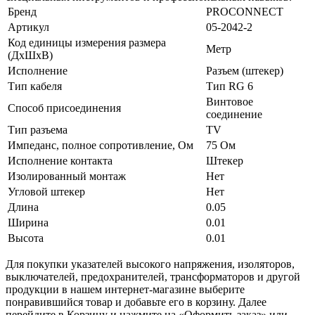
Бренд
PROCONNECT
Артикул
05-2042-2
Код единицы измерения размера
Метр
(ДхШхВ)
Исполнение
Разъем (штекер)
Тип кабеля
Тип RG 6
Винтовое
Способ присоединения
соединение
Тип разъема
TV
Импеданс, полное сопротивление, Ом
75 Ом
Исполнение контакта
Штекер
Изолированный монтаж
Нет
Угловой штекер
Нет
Длина
0.05
Ширина
0.01
Высота
0.01
Для покупки указателей высокого напряжения, изоляторов,
выключателей, предохранителей, трансформаторов и другой
продукции в нашем интернет-магазине выберите
понравившийся товар и добавьте его в корзину. Далее
перейдите в Корзину и нажмите на «Оформить заказ» или