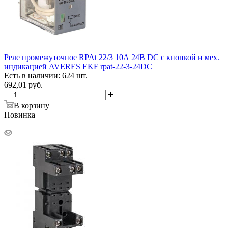
Реле промежуточное RPAt 22/3 10А 24В DC с кнопкой и мех.
индикацией AVERES EKF rpat-22-3-24DC
Есть в наличии: 624 шт.
692,01
руб.
В корзину
Новинка