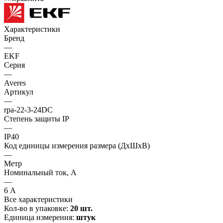
Характеристики
Бренд
—
EKF
Серия
—
Averes
Артикул
—
rpa-22-3-24DC
Степень защиты IP
—
IP40
Код единицы измерения размера (ДхШхВ)
—
Метр
Номинальный ток, А
—
6 А
Все характеристики
Кол-во в упаковке:
20 шт.
Единица измерения:
штук