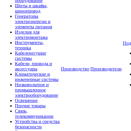
оборудование
Щиты и шкафы,
шинопровод
Генераторы
электроэнергии и
элементы питания
Изделия для
электромонтажа
Инструменты,
Под
техника
Кабеленесущие
системы
Кабели, провода и
аксессуары
Производство
Производители
Климатические и
инженерные системы
Низковольтное и
промышленное
электрооборудование
Освещение
Прочие товары
Связь,
телекоммуникации
Устройства и средства
безопасности