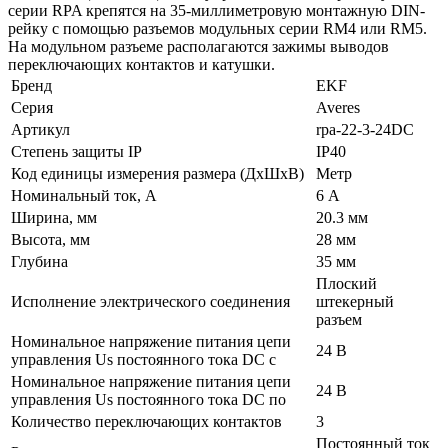
серии RPA крепятся на 35-миллиметровую монтажную DIN-
рейку с помощью разъемов модульных серии RM4 или RM5.
На модульном разъеме располагаются зажимы выводов
переключающих контактов и катушки.
Бренд
EKF
Серия
Averes
Артикул
rpa-22-3-24DC
Степень защиты IP
IP40
Код единицы измерения размера (ДхШхВ)
Метр
Номинальный ток, А
6 А
Ширина, мм
20.3 мм
Высота, мм
28 мм
Глубина
35 мм
Плоский
Исполнение электрического соединения
штекерный
разъем
Номинальное напряжение питания цепи
24 В
управления Us постоянного тока DC с
Номинальное напряжение питания цепи
24 В
управления Us постоянного тока DC по
Количество переключающих контактов
3
Постоянный ток