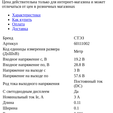
Цена действительна только для интернет-магазина и может
отличаться от цен в розничных магазинах
Характеристики
Как купить
Оплата
Доставка
Бренд
СТЭЗ
Артикул
60111002
Код единицы измерения размера
Метр
(ДхШхВ)
Входное напряжение с, В
19.2 В
Входное напряжение по, В
28.8 В
Напряжение на выходе с
3 В
Напряжение на выходе по
57.6 В
Постоянный ток
Род тока выходного напряжения
(DC)
С светодиодным дисплеем
Да
Номинальный ток Ie, А
3 А
Длина
0.11
Ширина
0.1