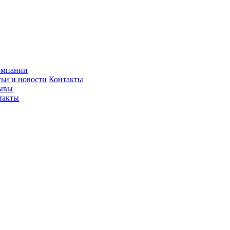
омпании
тьи и новости
Контакты
ывы
такты