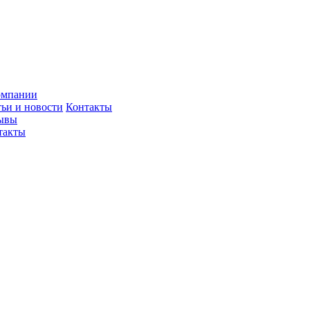
омпании
тьи и новости
Контакты
ывы
такты