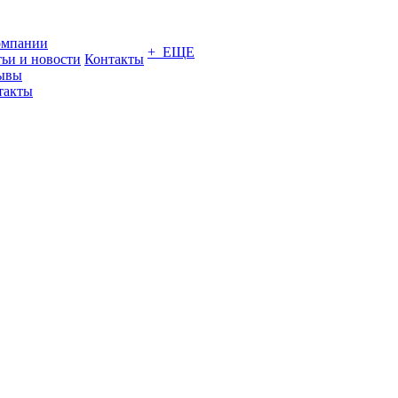
омпании
+ ЕЩЕ
тьи и новости
Контакты
ывы
такты