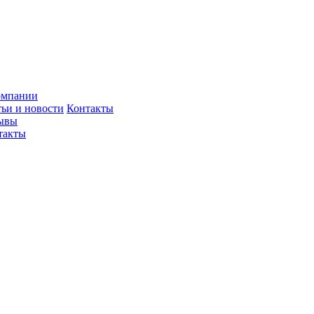
омпании
тьи и новости
Контакты
ывы
такты