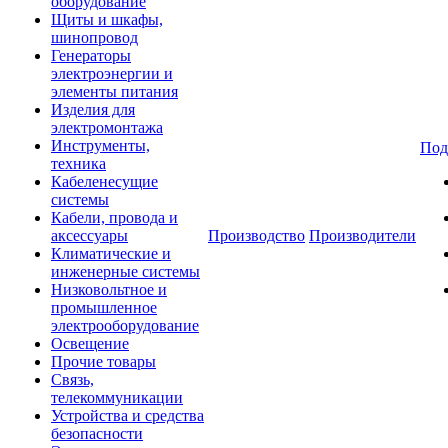
оборудование
Щиты и шкафы,
шинопровод
Генераторы
электроэнергии и
элементы питания
Изделия для
электромонтажа
Инструменты,
Под
техника
Кабеленесущие
системы
Кабели, провода и
аксессуары
Производство
Производители
Климатические и
инженерные системы
Низковольтное и
промышленное
электрооборудование
Освещение
Прочие товары
Связь,
телекоммуникации
Устройства и средства
безопасности