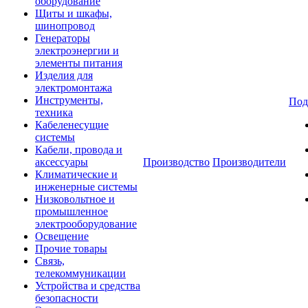
оборудование
Щиты и шкафы,
шинопровод
Генераторы
электроэнергии и
элементы питания
Изделия для
электромонтажа
Инструменты,
Под
техника
Кабеленесущие
системы
Кабели, провода и
аксессуары
Производство
Производители
Климатические и
инженерные системы
Низковольтное и
промышленное
электрооборудование
Освещение
Прочие товары
Связь,
телекоммуникации
Устройства и средства
безопасности