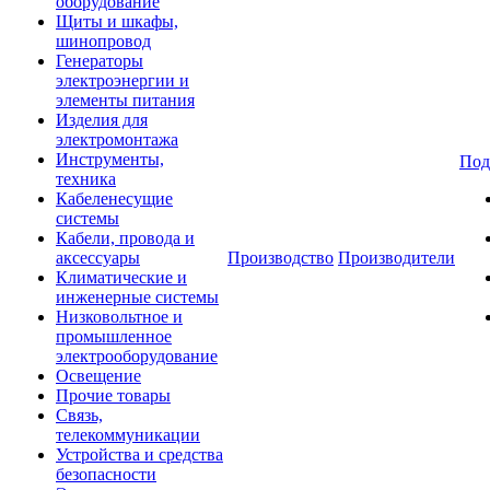
оборудование
Щиты и шкафы,
шинопровод
Генераторы
электроэнергии и
элементы питания
Изделия для
электромонтажа
Инструменты,
Под
техника
Кабеленесущие
системы
Кабели, провода и
аксессуары
Производство
Производители
Климатические и
инженерные системы
Низковольтное и
промышленное
электрооборудование
Освещение
Прочие товары
Связь,
телекоммуникации
Устройства и средства
безопасности