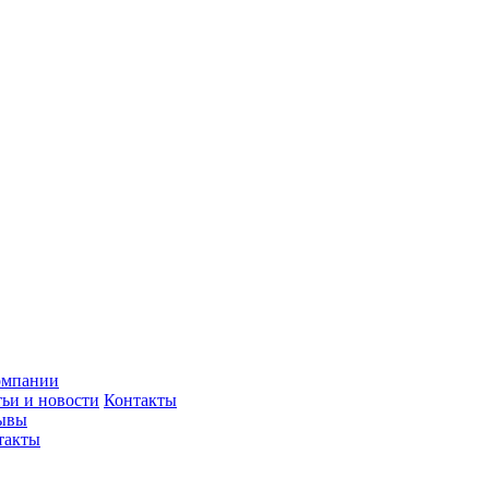
омпании
тьи и новости
Контакты
ывы
такты