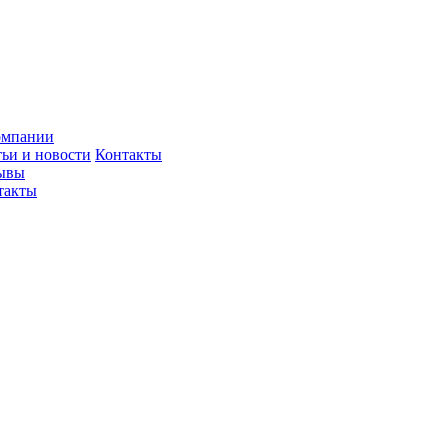
омпании
тьи и новости
Контакты
ывы
такты