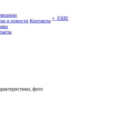
омпании
+ ЕЩЕ
тьи и новости
Контакты
ывы
такты
арактеристики, фото