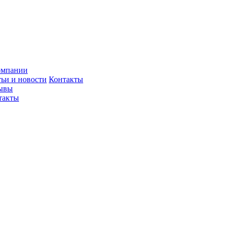
омпании
тьи и новости
Контакты
ывы
такты