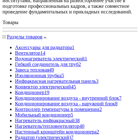
институтами, направленная на разностороннее участие в
подготовке профессиональных кадров, а также совместное
проведение фундаментальных и прикладных исследований.
Товары
Разделы товаров
Аксессуары для радиатора
1
Вентилятор
14
Водонагреватель электрический
1
Гибкий соединитель для труб
2
Завеса тепловая
49
Изоляционная трубка
5
Инфракрасная нагревательная панель
3
Конвектор электрический
45
Кондиционер
19
Кондиционирование воздуха - внутренний блок
7
Кондиционирование воздуха - наружний блок
8
Контроллер температуры в помещении
2
Мобильный кондиционер
5
Нагреватель инфракрасный
38
Нагреватель/тепловентилятор
40
Настенный кронштейн кондиционера
2
Радиатор (электрический)
7