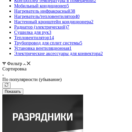
Контроллер температуры в помещении
2
Мобильный кондиционер
5
Нагреватель инфракрасный
38
Нагреватель/тепловентилятор
40
Настенный кронштейн кондиционера
2
Радиатор (электрический)
7
Сушилка для рук
3
Тепловентилятор
14
Трубопровод для сплит системы
5
Установка вентиляционная
1
Электрические аксессуары для конвектора
2
Фильтр
Сортировка
По популярности (убывание)
Показать