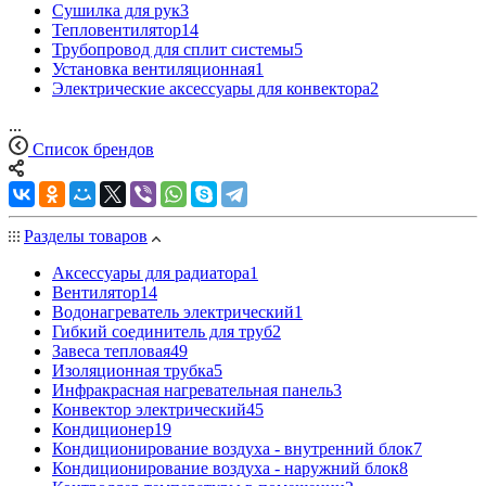
Сушилка для рук
3
Тепловентилятор
14
Трубопровод для сплит системы
5
Установка вентиляционная
1
Электрические аксессуары для конвектора
2
...
Список брендов
Разделы товаров
Аксессуары для радиатора
1
Вентилятор
14
Водонагреватель электрический
1
Гибкий соединитель для труб
2
Завеса тепловая
49
Изоляционная трубка
5
Инфракрасная нагревательная панель
3
Конвектор электрический
45
Кондиционер
19
Кондиционирование воздуха - внутренний блок
7
Кондиционирование воздуха - наружний блок
8