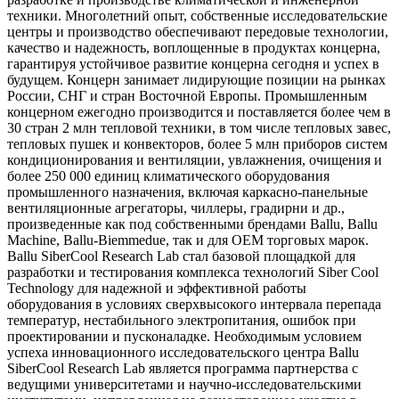
техники. Многолетний опыт, собственные исследовательские
центры и производство обеспечивают передовые технологии,
качество и надежность, воплощенные в продуктах концерна,
гарантируя устойчивое развитие концерна сегодня и успех в
будущем. Концерн занимает лидирующие позиции на рынках
России, СНГ и стран Восточной Европы. Промышленным
концерном ежегодно производится и поставляется более чем в
30 стран 2 млн тепловой техники, в том числе тепловых завес,
тепловых пушек и конвекторов, более 5 млн приборов систем
кондиционирования и вентиляции, увлажнения, очищения и
более 250 000 единиц климатического оборудования
промышленного назначения, включая каркасно-панельные
вентиляционные агрегаторы, чиллеры, градирни и др.,
произведенные как под собственными брендами Ballu, Ballu
Machine, Ballu-Biemmedue, так и для OEM торговых марок.
Ballu SiberCool Research Lab стал базовой площадкой для
разработки и тестирования комплекса технологий Siber Cool
Technology для надежной и эффективной работы
оборудования в условиях сверхвысокого интервала перепада
температур, нестабильного электропитания, ошибок при
проектировании и пусконаладке. Необходимым условием
успеха инновационного исследовательского центра Ballu
SiberCool Research Lab является программа партнерства с
ведущими университетами и научно-исследовательскими