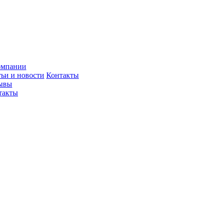
омпании
тьи и новости
Контакты
ывы
такты