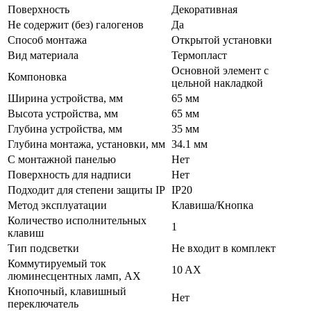
Поверхность
Декоративная
Не содержит (без) галогенов
Да
Способ монтажа
Открытой установки
Вид материала
Термопласт
Основной элемент с
Компоновка
цельной накладкой
Ширина устройства, мм
65 мм
Высота устройства, мм
65 мм
Глубина устройства, мм
35 мм
Глубина монтажа, установки, мм
34.1 мм
С монтажной панелью
Нет
Поверхность для надписи
Нет
Подходит для степени защиты IP
IP20
Метод эксплуатации
Клавиша/Кнопка
Количество исполнительных
1
клавиш
Тип подсветки
Не входит в комплект
Коммутируемый ток
10 AX
люминесцентных ламп, AX
Кнопочный, клавишный
Нет
переключатель