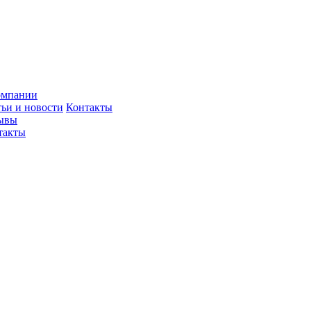
омпании
тьи и новости
Контакты
ывы
такты