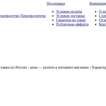
Поддержка
Компания
Условия оплаты
О к
роизводство
Производители
Условия доставки
Ста
Гарантия на товар
Отз
Публичная офферта
Кон
тавка по России : цена — купить в интернет-магазине | Характе