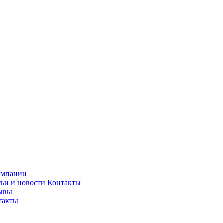
омпании
тьи и новости
Контакты
ывы
такты