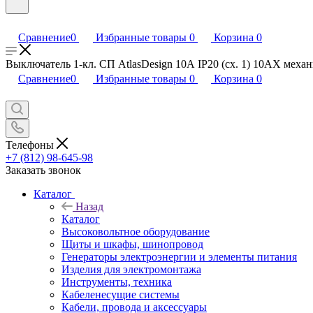
Сравнение
0
Избранные товары
0
Корзина
0
Выключатель 1-кл. СП AtlasDesign 10А IP20 (сх. 1) 10AX механ
Сравнение
0
Избранные товары
0
Корзина
0
Телефоны
+7 (812) 98-645-98
Заказать звонок
Каталог
Назад
Каталог
Высоковольтное оборудование
Щиты и шкафы, шинопровод
Генераторы электроэнергии и элементы питания
Изделия для электромонтажа
Инструменты, техника
Кабеленесущие системы
Кабели, провода и аксессуары