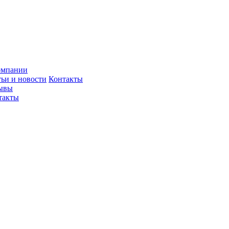
омпании
тьи и новости
Контакты
ывы
такты