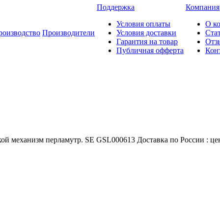
Поддержка
Компания
Условия оплаты
О к
роизводство
Производители
Условия доставки
Ста
Гарантия на товар
Отз
Публичная офферта
Кон
кой механизм перламутр. SE GSL000613 Доставка по России : цен