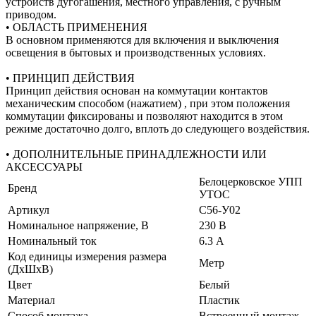
устройств дугогашения, местного управления, с ручным
приводом.
• ОБЛАСТЬ ПРИМЕНЕНИЯ
В основном применяются для включения и выключения
освещения в бытовых и производственных условиях.
• ПРИНЦИП ДЕЙСТВИЯ
Принцип действия основан на коммутации контактов
механическим способом (нажатием) , при этом положения
коммутации фиксированы и позволяют находится в этом
режиме достаточно долго, вплоть до следующего воздействия.
• ДОПОЛНИТЕЛЬНЫЕ ПРИНАДЛЕЖНОСТИ ИЛИ
АКСЕССУАРЫ
Белоцерковское УПП
Бренд
УТОС
Артикул
С56-У02
Номинальное напряжение, В
230 В
Номинальный ток
6.3 А
Код единицы измерения размера
Метр
(ДхШхВ)
Цвет
Белый
Материал
Пластик
Способ монтажа
Встроенный монтаж