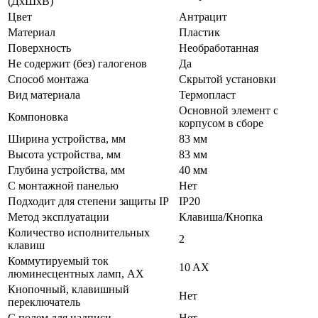
(ДхШхВ)
Цвет
Антрацит
Материал
Пластик
Поверхность
Необработанная
Не содержит (без) галогенов
Да
Способ монтажа
Скрытой установки
Вид материала
Термопласт
Основной элемент с
Компоновка
корпусом в сборе
Ширина устройства, мм
83 мм
Высота устройства, мм
83 мм
Глубина устройства, мм
40 мм
С монтажной панелью
Нет
Подходит для степени защиты IP
IP20
Метод эксплуатации
Клавиша/Кнопка
Количество исполнительных
2
клавиш
Коммутируемый ток
10 AX
люминесцентных ламп, AX
Кнопочный, клавишный
Нет
переключатель
С полем для надписи
Нет