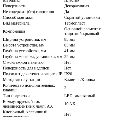
Материал
Пластик
Поверхность
Декоративная
Не содержит (без) галогенов
Да
Способ монтажа
Скрытой установки
Вид материала
Термопласт
Основной элемент с
Компоновка
защитной крышкой
Ширина устройства, мм
85 мм
Высота устройства, мм
85 мм
Глубина устройства, мм
41 мм
Глубина монтажа, установки, мм
25 мм
С монтажной панелью
Нет
Поверхность для надписи
Нет
Подходит для степени защиты IP
IP20
Метод эксплуатации
Клавиша/Кнопка
Количество исполнительных
2
клавиш
Тип подсветки
LED заменяемый
Коммутируемый ток
10 AX
люминесцентных ламп, AX
Кнопочный, клавишный
Нет
переключатель