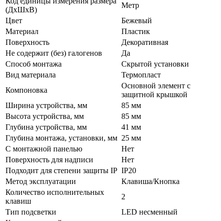
Код единицы измерения размера
Метр
(ДхШхВ)
Цвет
Бежевый
Материал
Пластик
Поверхность
Декоративная
Не содержит (без) галогенов
Да
Способ монтажа
Скрытой установки
Вид материала
Термопласт
Основной элемент с
Компоновка
защитной крышкой
Ширина устройства, мм
85 мм
Высота устройства, мм
85 мм
Глубина устройства, мм
41 мм
Глубина монтажа, установки, мм
25 мм
С монтажной панелью
Нет
Поверхность для надписи
Нет
Подходит для степени защиты IP
IP20
Метод эксплуатации
Клавиша/Кнопка
Количество исполнительных
2
клавиш
Тип подсветки
LED несменный