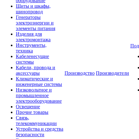
оборудование
Щиты и шкафы,
шинопровод
Генераторы
электроэнергии и
элементы питания
Изделия для
электромонтажа
Инструменты,
Под
техника
Кабеленесущие
системы
Кабели, провода и
аксессуары
Производство
Производители
Климатические и
инженерные системы
Низковольтное и
промышленное
электрооборудование
Освещение
Прочие товары
Связь,
телекоммуникации
Устройства и средства
безопасности