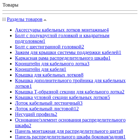
Товары
Разделы товаров
Аксессуары кабельных лотков монтажные
4
Болт с полукруглой головкой и квадратным
подголовком
1
Болт с шестигранной головкой
2
Зажим для крышки системы поддержки кабелей
1
Каркасная рама распределительного шкафа
1
Кронштейн для кабельного лотка
3
Кронштейн для кабеля
1
Крышка для кабельных лотков
8
Крышка дополнительного тройника для кабельных
лотков
1
Крышка Т-образной секции для кабельного лотка
2
Крышка угловой секции кабельных лотков
5
Лоток кабельный лестничный
3
Лоток кабельный листовой
12
Несущий профиль
2
Основание/элемент основания распределительного
шкафа
2
Панель монтажная для распределительного щита
8
Панель распределительного шкафа боковая/задняя
1