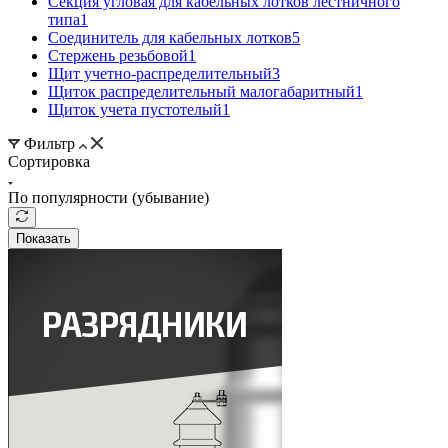
Секция угловая для кабельных лотков лестничного
типа
1
Соединитель для кабельных лотков
5
Стержень резьбовой
1
Щит учетно-распределительный
3
Щиток распределительный малогабаритный
1
Щиток учета пустотелый
1
Фильтр
Сортировка
По популярности (убывание)
Показать