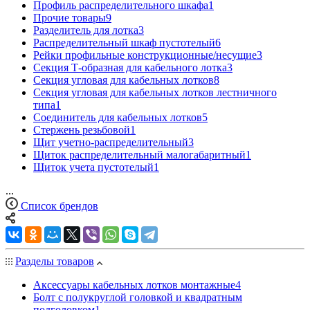
Профиль распределительного шкафа
1
Прочие товары
9
Разделитель для лотка
3
Распределительный шкаф пустотелый
6
Рейки профильные конструкционные/несущие
3
Секция Т-образная для кабельного лотка
3
Секция угловая для кабельных лотков
8
Секция угловая для кабельных лотков лестничного
типа
1
Соединитель для кабельных лотков
5
Стержень резьбовой
1
Щит учетно-распределительный
3
Щиток распределительный малогабаритный
1
Щиток учета пустотелый
1
...
Список брендов
Разделы товаров
Аксессуары кабельных лотков монтажные
4
Болт с полукруглой головкой и квадратным
подголовком
1