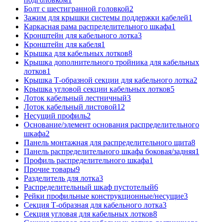
Болт с шестигранной головкой
2
Зажим для крышки системы поддержки кабелей
1
Каркасная рама распределительного шкафа
1
Кронштейн для кабельного лотка
3
Кронштейн для кабеля
1
Крышка для кабельных лотков
8
Крышка дополнительного тройника для кабельных
лотков
1
Крышка Т-образной секции для кабельного лотка
2
Крышка угловой секции кабельных лотков
5
Лоток кабельный лестничный
3
Лоток кабельный листовой
12
Несущий профиль
2
Основание/элемент основания распределительного
шкафа
2
Панель монтажная для распределительного щита
8
Панель распределительного шкафа боковая/задняя
1
Профиль распределительного шкафа
1
Прочие товары
9
Разделитель для лотка
3
Распределительный шкаф пустотелый
6
Рейки профильные конструкционные/несущие
3
Секция Т-образная для кабельного лотка
3
Секция угловая для кабельных лотков
8