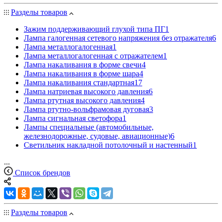
Разделы товаров
Зажим поддерживающий глухой типа ПГ
1
Лампа галогенная сетевого напряжения без отражателя
6
Лампа металлогалогенная
1
Лампа металлогалогенная с отражателем
1
Лампа накаливания в форме свечи
4
Лампа накаливания в форме шара
4
Лампа накаливания стандартная
17
Лампа натриевая высокого давления
6
Лампа ртутная высокого давления
4
Лампа ртутно-вольфрамовая дуговая
3
Лампа сигнальная светофора
1
Лампы специальные (автомобильные,
железнодорожные, судовые, авиационные)
6
Светильник накладной потолочный и настенный
1
...
Список брендов
Разделы товаров