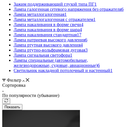
Зажим поддерживающий глухой типа ПГ
1
Лампа галогенная сетевого напряжения без отражателя
6
Лампа металлогалогенная
1
Лампа металлогалогенная с отражателем
1
Лампа накаливания в форме свечи
4
Лампа накаливания в форме шара
4
Лампа накаливания стандартная
17
Лампа натриевая высокого давления
6
Лампа ртутная высокого давления
4
Лампа ртутно-вольфрамовая дуговая
3
Лампа сигнальная светофора
1
Лампы специальные (автомобильные,
железнодорожные, судовые, авиационные)
6
Светильник накладной потолочный и настенный
1
Фильтр
Сортировка
По популярности (убывание)
Показать