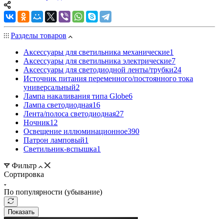
Разделы товаров
Аксессуары для светильника механические
1
Аксессуары для светильника электрические
7
Аксессуары для светодиодной ленты/трубки
24
Источник питания переменного/постоянного тока
универсальный
2
Лампа накаливания типа Globe
6
Лампа светодиодная
16
Лента/полоса светодиодная
27
Ночник
12
Освещение иллюминационное
390
Патрон ламповый
1
Светильник-вспышка
1
Фильтр
Сортировка
По популярности (убывание)
Показать