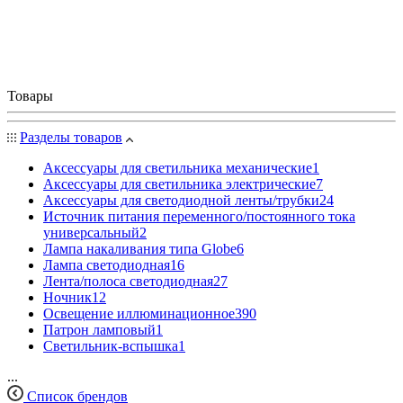
Товары
Разделы товаров
Аксессуары для светильника механические
1
Аксессуары для светильника электрические
7
Аксессуары для светодиодной ленты/трубки
24
Источник питания переменного/постоянного тока
универсальный
2
Лампа накаливания типа Globe
6
Лампа светодиодная
16
Лента/полоса светодиодная
27
Ночник
12
Освещение иллюминационное
390
Патрон ламповый
1
Светильник-вспышка
1
...
Список брендов