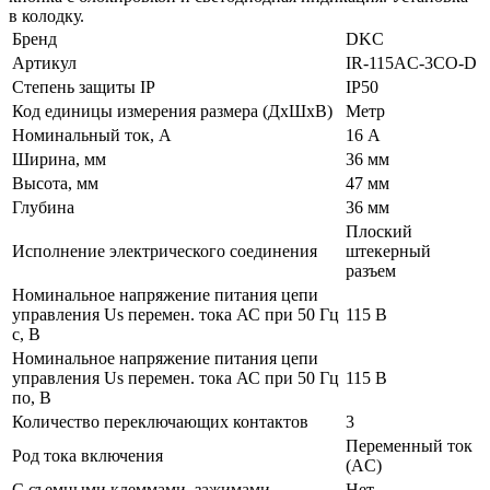
в колодку.
Бренд
DKC
Артикул
IR-115AC-3CO-D
Степень защиты IP
IP50
Код единицы измерения размера (ДхШхВ)
Метр
Номинальный ток, А
16 А
Ширина, мм
36 мм
Высота, мм
47 мм
Глубина
36 мм
Плоский
Исполнение электрического соединения
штекерный
разъем
Номинальное напряжение питания цепи
управления Us перемен. тока АС при 50 Гц
115 В
с, В
Номинальное напряжение питания цепи
управления Us перемен. тока АС при 50 Гц
115 В
по, В
Количество переключающих контактов
3
Переменный ток
Род тока включения
(AC)
С съемными клеммами, зажимами
Нет