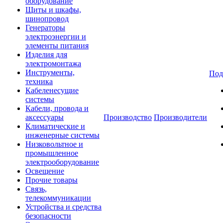
оборудование
Щиты и шкафы,
шинопровод
Генераторы
электроэнергии и
элементы питания
Изделия для
электромонтажа
Инструменты,
Под
техника
Кабеленесущие
системы
Кабели, провода и
аксессуары
Производство
Производители
Климатические и
инженерные системы
Низковольтное и
промышленное
электрооборудование
Освещение
Прочие товары
Связь,
телекоммуникации
Устройства и средства
безопасности