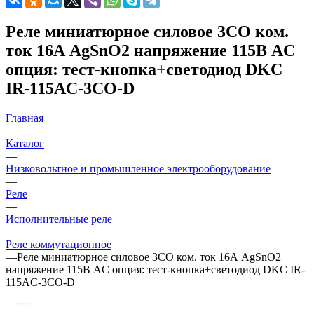
Реле миниатюрное силовое 3CO ком.
ток 16А AgSnO2 напряжение 115В AC
опция: тест-кнопка+светодиод DKC
IR-115AC-3CO-D
Главная
—
Каталог
—
Низковольтное и промышленное электрооборудование
—
Реле
—
Исполнительные реле
—
Реле коммутационное
—
Реле миниатюрное силовое 3CO ком. ток 16А AgSnO2
напряжение 115В AC опция: тест-кнопка+светодиод DKC IR-
115AC-3CO-D