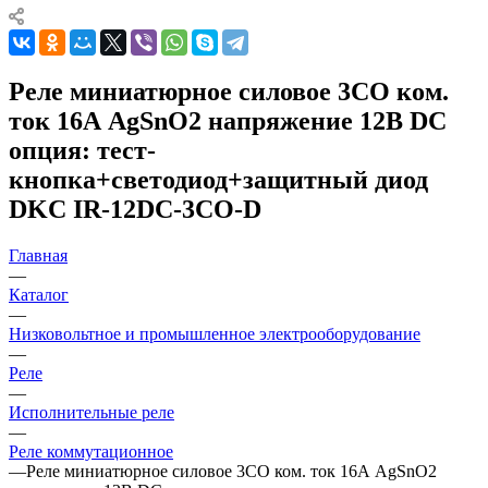
Реле миниатюрное силовое 3CO ком.
ток 16А AgSnO2 напряжение 12В DC
опция: тест-
кнопка+светодиод+защитный диод
DKC IR-12DC-3CO-D
Главная
—
Каталог
—
Низковольтное и промышленное электрооборудование
—
Реле
—
Исполнительные реле
—
Реле коммутационное
—
Реле миниатюрное силовое 3CO ком. ток 16А AgSnO2