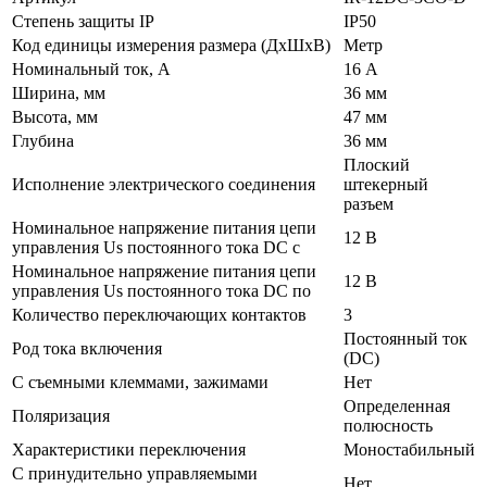
Степень защиты IP
IP50
Код единицы измерения размера (ДхШхВ)
Метр
Номинальный ток, А
16 А
Ширина, мм
36 мм
Высота, мм
47 мм
Глубина
36 мм
Плоский
Исполнение электрического соединения
штекерный
разъем
Номинальное напряжение питания цепи
12 В
управления Us постоянного тока DC с
Номинальное напряжение питания цепи
12 В
управления Us постоянного тока DC по
Количество переключающих контактов
3
Постоянный ток
Род тока включения
(DC)
С съемными клеммами, зажимами
Нет
Определенная
Поляризация
полюсность
Характеристики переключения
Моностабильный
С принудительно управляемыми
Нет