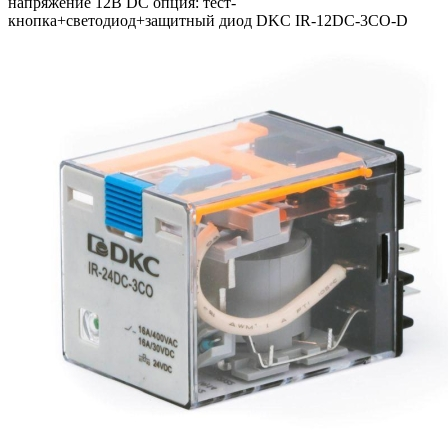
напряжение 12В DC опция: тест-
кнопка+светодиод+защитный диод DKC IR-12DC-3CO-D