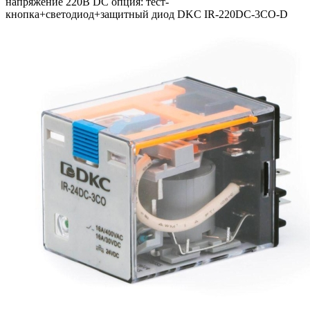
напряжение 220В DC опция: тест-
кнопка+светодиод+защитный диод DKC IR-220DC-3CO-D