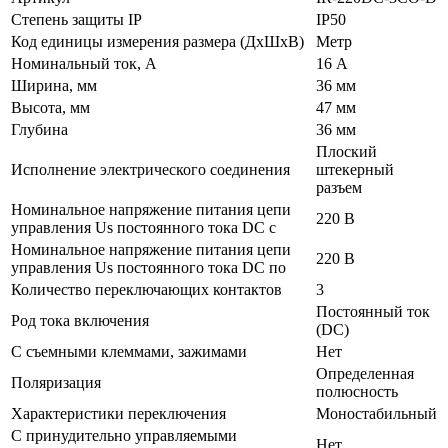
Степень защиты IP
IP50
Код единицы измерения размера (ДхШхВ)
Метр
Номинальный ток, А
16 А
Ширина, мм
36 мм
Высота, мм
47 мм
Глубина
36 мм
Плоский
Исполнение электрического соединения
штекерный
разъем
Номинальное напряжение питания цепи
220 В
управления Us постоянного тока DC с
Номинальное напряжение питания цепи
220 В
управления Us постоянного тока DC по
Количество переключающих контактов
3
Постоянный ток
Род тока включения
(DC)
С съемными клеммами, зажимами
Нет
Определенная
Поляризация
полюсность
Характеристики переключения
Моностабильный
С принудительно управляемыми
Нет