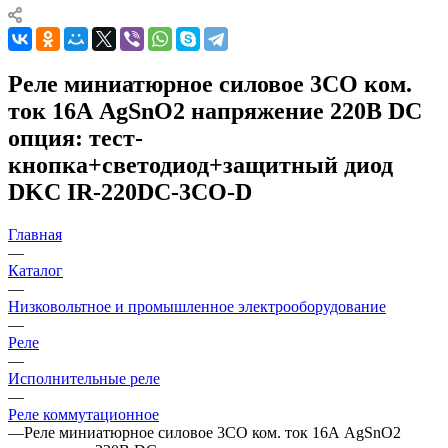
Реле миниатюрное силовое 3CO ком.
ток 16А AgSnO2 напряжение 220В DC
опция: тест-
кнопка+светодиод+защитный диод
DKC IR-220DC-3CO-D
Главная
—
Каталог
—
Низковольтное и промышленное электрооборудование
—
Реле
—
Исполнительные реле
—
Реле коммутационное
—
Реле миниатюрное силовое 3CO ком. ток 16А AgSnO2