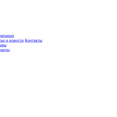
омпании
тьи и новости
Контакты
ывы
такты