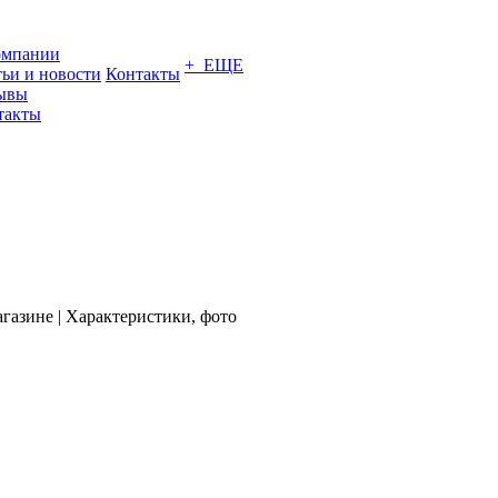
омпании
+ ЕЩЕ
тьи и новости
Контакты
ывы
такты
газине | Характеристики, фото