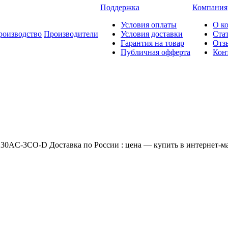
Поддержка
Компания
Условия оплаты
О к
роизводство
Производители
Условия доставки
Ста
Гарантия на товар
Отз
Публичная офферта
Кон
30AC-3CO-D Доставка по России : цена — купить в интернет-ма