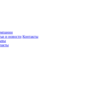
омпании
тьи и новости
Контакты
ывы
такты