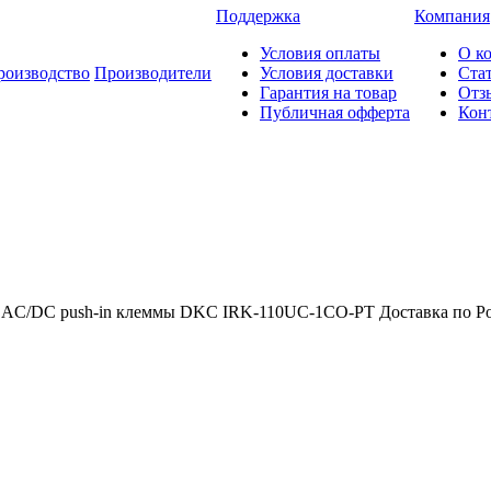
Поддержка
Компания
Условия оплаты
О к
роизводство
Производители
Условия доставки
Ста
Гарантия на товар
Отз
Публичная офферта
Кон
AC/DC push-in клеммы DKC IRK-110UC-1CO-PT Доставка по Росс