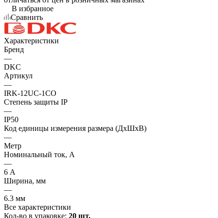
В избранное
Сравнить
Характеристики
Бренд
—
DKC
Артикул
—
IRK-12UC-1CO
Степень защиты IP
—
IP50
Код единицы измерения размера (ДхШхВ)
—
Метр
Номинальный ток, А
—
6 А
Ширина, мм
—
6.3 мм
Все характеристики
Кол-во в упаковке:
20 шт.