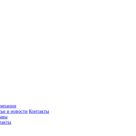
омпании
тьи и новости
Контакты
ывы
такты